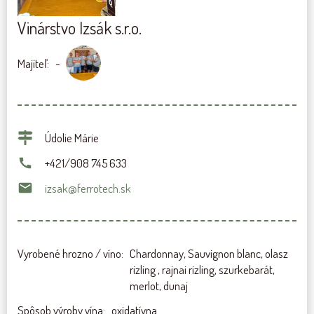
Vinárstvo Izsák s.r.o.
Majiteľ
-
Údolie Márie
+421/908 745 633
izsak@ferrotech.sk
Vyrobené hrozno / víno
Chardonnay, Sauvignon blanc, olasz
rizling , rajnai rizling, szurkebarát,
merlot, dunaj
Spôsob výroby vína
oxidatívna