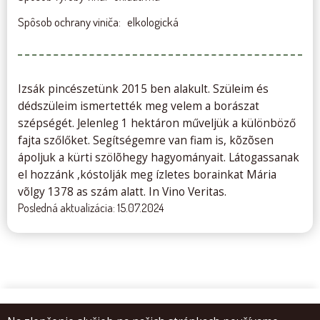
Spôsob ochrany viniča
elkologická
Izsák pincészetünk 2015 ben alakult. Szüleim és
dédszüleim ismertették meg velem a borászat
szépségét. Jelenleg 1 hektáron műveljük a különböző
fajta szőlőket. Segítségemre van fiam is, kõzõsen
ápoljuk a kürti szölõhegy hagyományait. Látogassanak
el hozzánk ,kóstolják meg ízletes borainkat Mária
võlgy 1378 as szám alatt. In Vino Veritas.
Posledná aktualizácia: 15.07.2024
© 2026 Compass Strekov