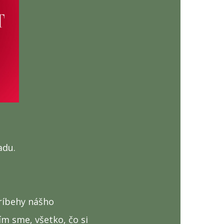
adu.
príbehy nášho
ím sme, všetko, čo si