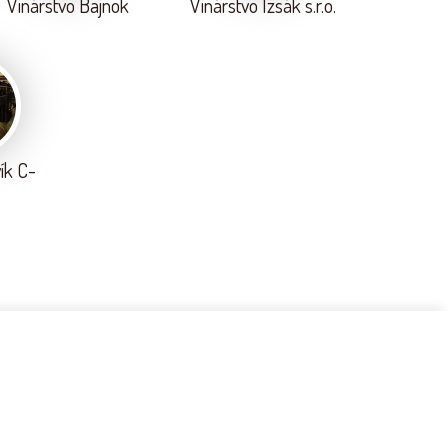
Vinárstvo Bajnok
Vinárstvo Izsák s.r.o.
ík C-