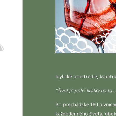
Podrobné informácie TU!
Idylické prostredie, kvali
"Život je príliš krátky na to,
Pri prechádzke 180 pivnica
každodenného života, obdiv