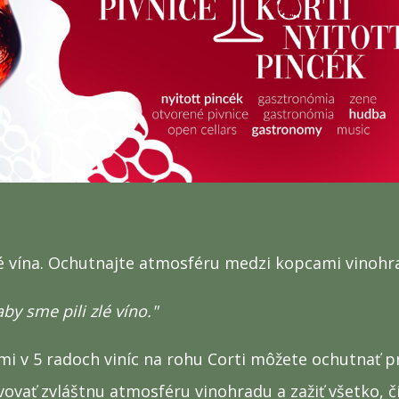
tné vína. Ochutnajte atmosféru medzi kopcami vinohr
 aby sme pili zlé víno."
mi v 5 radoch viníc na rohu Corti môžete ochutnať 
ovať zvláštnu atmosféru vinohradu a zažiť všetko, č