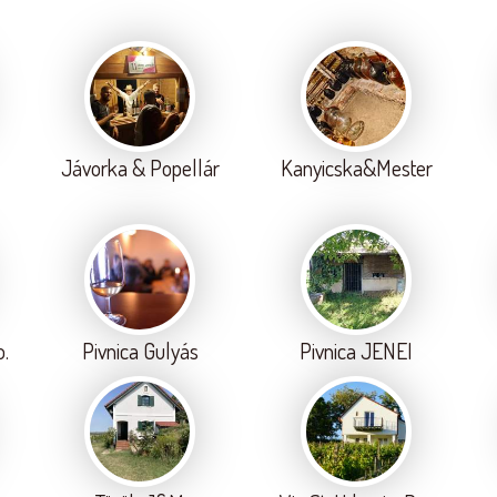
Jávorka & Popellár
Kanyicska&Mester
o.
Pivnica Gulyás
Pivnica JENEI