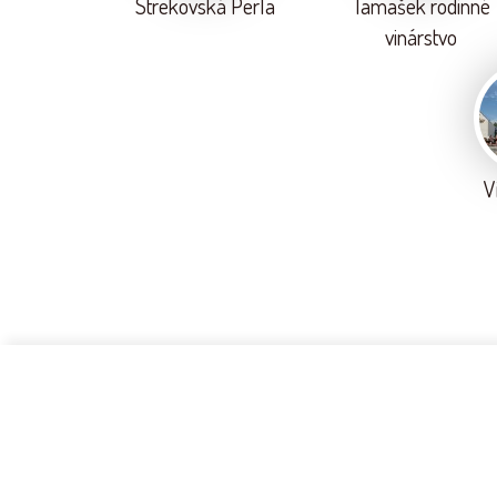
Strekovská Perla
Tamašek rodinné
vinárstvo
V