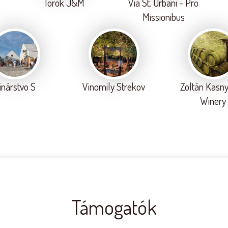
Török J&M
Via St. Urbani - Pro
Missionibus
inárstvo S
Vinomily Strekov
Zoltán Kasny
Winery
Támogatók